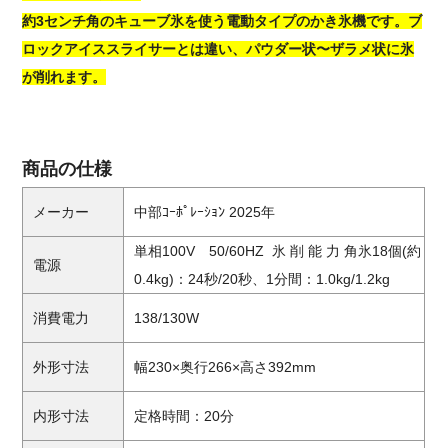
約3センチ角のキューブ氷を使う電動タイプのかき氷機です。ブ
ロックアイススライサーとは違い、パウダー状〜ザラメ状に氷
が削れます。
商品の仕様
メーカー
中部ｺｰﾎﾟﾚｰｼｮﾝ 2025年
単相100V 50/60HZ 氷 削 能 力 角氷18個(約
電源
0.4kg)：24秒/20秒、1分間：1.0kg/1.2kg
消費電力
138/130W
外形寸法
幅230×奥行266×高さ392mm
内形寸法
定格時間：20分