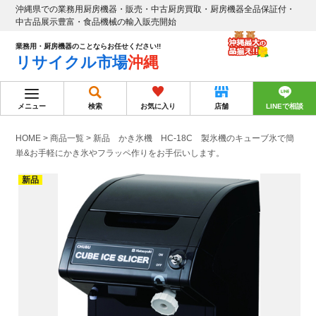
沖縄県での業務用厨房機器・販売・中古厨房買取・厨房機器全品保証付・
中古品展示豊富・食品機械の輸入販売開始
業務用・厨房機器のことならお任せください!!
リサイクル市場
沖縄
メニュー
検索
お気に入り
店舗
LINEで相談
HOME
>
商品一覧
>
新品 かき氷機 HC-18C 製氷機のキューブ氷で簡
単&お手軽にかき氷やフラッペ作りをお手伝いします。
新品