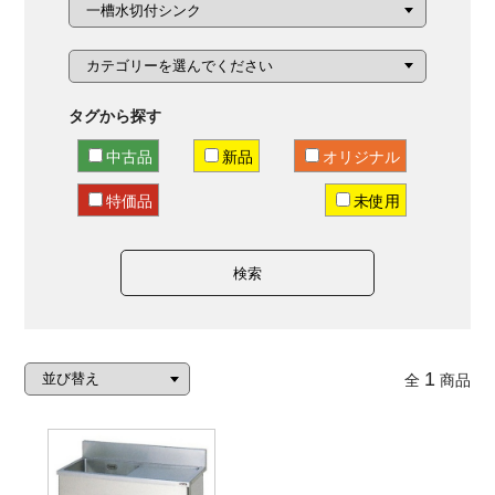
タグから探す
中古品
新品
オリジナル
特価品
未使用
検索
1
全
商品