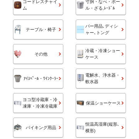
コードレスチャイ
寸胴・なべ・ボー
ム
ル・ざる,ﾚｰﾄﾞﾙ
バー用品､ディシ
テーブル・椅子
ャー､トング
冷蔵・冷凍ショー
その他
ケース
電解水、浄水器・
ｱｲｽﾍﾟｰﾙ・ﾜｲﾝｸｰﾗｰ
軟水器
ヨコ型冷蔵庫・冷
保温ショーケース
凍庫・冷凍冷蔵庫
恒温高湿庫(縦形､
バイキング用品
横形)