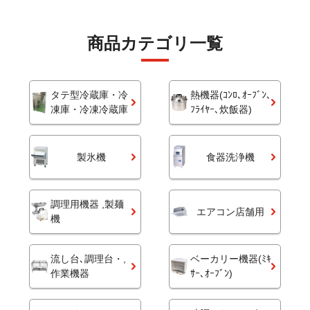
商品カテゴリ一覧
タテ型冷蔵庫・冷
熱機器(ｺﾝﾛ､ｵｰﾌﾞﾝ､
凍庫・冷凍冷蔵庫
ﾌﾗｲﾔｰ､炊飯器)
製氷機
食器洗浄機
調理用機器 ,製麺
エアコン店舗用
機
流し台､調理台・,
ベーカリー機器(ﾐｷ
作業機器
ｻｰ､ｵｰﾌﾞﾝ)