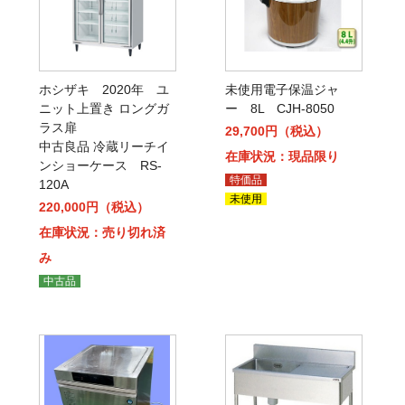
ホシザキ 2020年 ユ
未使用電子保温ジャ
ニット上置き ロングガ
ー 8L CJH-8050
ラス扉
29,700円（税込）
中古良品 冷蔵リーチイ
在庫状況：現品限り
ンショーケース RS-
特価品
120A
未使用
220,000円（税込）
在庫状況：売り切れ済
み
中古品