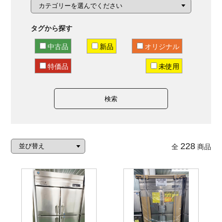
タグから探す
中古品
新品
オリジナル
特価品
未使用
検索
228
全
商品