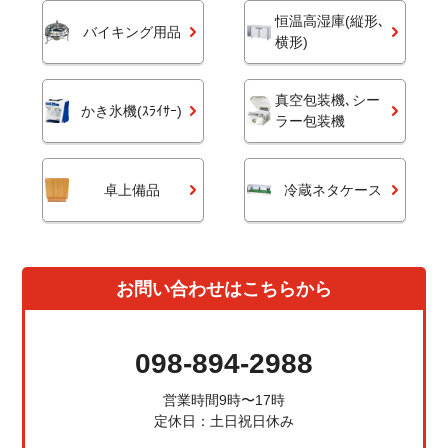
恒温高湿庫(縦形､
バイキング用品
横形)
真空包装機､シー
かき氷機(ｽﾗｲｻｰ)
ラー包装機
卓上備品
冷蔵ネタケース
お問い合わせはこちらから
098-894-2988
営業時間9時〜17時
定休日：土日祝日休み