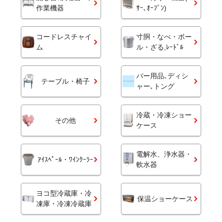
作業機器
ｻｰ､ｵｰﾌﾞﾝ)
コードレスチャイ
寸胴・なべ・ボー
ム
ル・ざる,ﾚｰﾄﾞﾙ
バー用品､ディシ
テーブル・椅子
ャー､トング
冷蔵・冷凍ショー
その他
ケース
電解水、浄水器・
ｱｲｽﾍﾟｰﾙ・ﾜｲﾝｸｰﾗｰ
軟水器
ヨコ型冷蔵庫・冷
保温ショーケース
凍庫・冷凍冷蔵庫