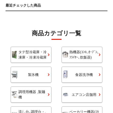
最近チェックした商品
商品カテゴリ一覧
タテ型冷蔵庫・冷
熱機器(ｺﾝﾛ､ｵｰﾌﾞﾝ､
凍庫・冷凍冷蔵庫
ﾌﾗｲﾔｰ､炊飯器)
製氷機
食器洗浄機
調理用機器 ,製麺
エアコン店舗用
機
流し台､調理台・,
ベーカリー機器(ﾐｷ