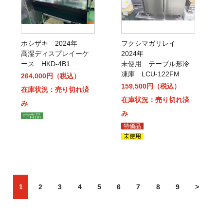
ホシザキ 2024年
フクシマガリレイ
高湿ディスプレイーケ
2024年
ース HKD-4B1
未使用 テーブル形冷
凍庫 LCU-122FM
264,000円（税込）
159,500円（税込）
在庫状況：売り切れ済
在庫状況：売り切れ済
み
み
中古品
特価品
未使用
1
2
3
4
5
6
7
8
9
>