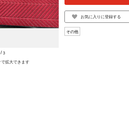
その他
/
3
クで拡大できます