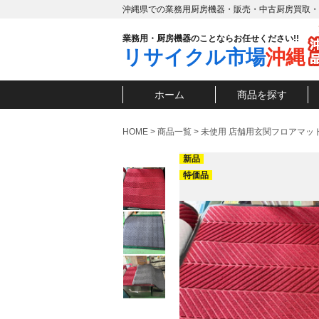
沖縄県での業務用厨房機器・販売・中古厨房買取・
業務用・厨房機器のことならお任せください!!
リサイクル市場
沖縄
ホーム
商品を探す
HOME
>
商品一覧
>
未使用 店舗用玄関フロアマット
新品
特価品