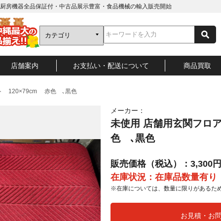
厨房機器全品保証付・中古品展示豊富・食品機械の輸入販売開始
店舗案内
お支払い・配送について
商品買取
 120×79cm 赤色 ､黒色
メーカー：
未使用 店舗用玄関フロアマ
色 ､黒色
販売価格（税込）：3,300
在庫状況：在庫品数量有り
※在庫については、数量に限りがあるた
お見積・お