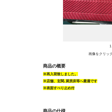
1
画像をクリッ
商品の概要
※再入荷致しました。
※店舗、玄関､厨房床等へ最適です
※表面すべり止め付
商品の仕様