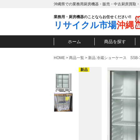
沖縄県での業務用厨房機器・販売・中古厨房買取・
業務用・厨房機器のことならお任せください!!
リサイクル市場
沖縄
ホーム
商品を探す
HOME
>
商品一覧
>
新品 冷蔵ショーケース SSB-
新品