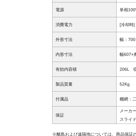
電源
単相100
消費電力
[冷却時] 
外形寸法
幅：700
内形寸法
幅607×
有効内容積
206L 
製品質量
52Kg
付属品
棚網：
メーカー
保証
スライド
※離島および遠隔地については、商品保証