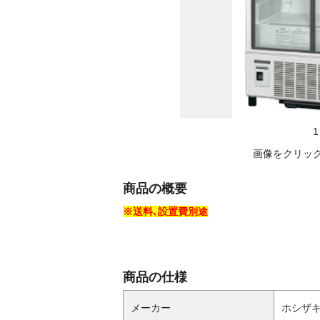
1
画像をクリッ
商品の概要
※送料､設置費別途
商品の仕様
メーカー
ホシザキ