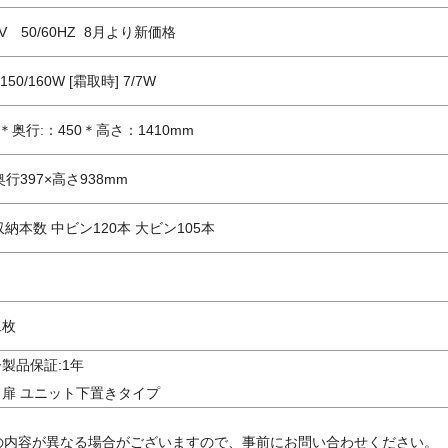
V 50/60HZ 8月より新価格
150/160W [霜取時] 7/7W
＊奥行:：450＊高さ：1410mm
奥行397×高さ938mm
収納本数 中ビン120本 大ビン105本
二枚
製品保証:1年
扉 ユニット下置きタイプ
の内容が異なる場合がございますので、事前にお問い合わせください。