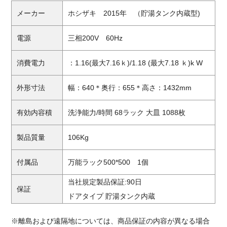
メーカー
ホシザキ 2015年 （貯湯タンク内蔵型)
電源
三相200V 60Hz
消費電力
：1.16(最大7.16ｋ)/1.18 (最大7.18 ｋ)k W
外形寸法
幅：640＊奥行：655＊高さ：1432mm
有効内容積
洗浄能力/時間 68ラック 大皿 1088枚
製品質量
106Kg
付属品
万能ラック500*500 1個
当社規定製品保証:90日
保証
ドアタイプ 貯湯タンク内蔵
※離島および遠隔地については、商品保証の内容が異なる場合