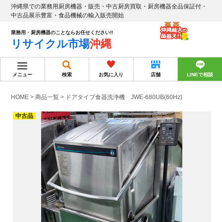
沖縄県での業務用厨房機器・販売・中古厨房買取・厨房機器全品保証付・
中古品展示豊富・食品機械の輸入販売開始
業務用・厨房機器のことならお任せください!!
リサイクル市場
沖縄
メニュー
検索
お気に入り
店舗
LINEで相談
HOME
>
商品一覧
>
ドアタイプ食器洗浄機 JWE-680UB(60Hz)
中古品