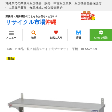
沖縄県での業務用厨房機器・販売・中古厨房買取・厨房機器全品保証付・
中古品展示豊富・食品機械の輸入販売開始
業務用・厨房機器のことならお任せください!!
リサイクル市場
沖縄
メニュー
検索
お気に入り
店舗
LINEで相談
HOME
>
商品一覧
>
新品スライド式ブラケット 平棚 BESS25-09
新品