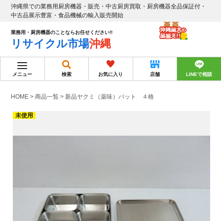
沖縄県での業務用厨房機器・販売・中古厨房買取・厨房機器全品保証付・
中古品展示豊富・食品機械の輸入販売開始
業務用・厨房機器のことならお任せください!!
リサイクル市場
沖縄
メニュー
検索
お気に入り
店舗
LINEで相談
HOME
>
商品一覧
>
新品ヤクミ（薬味）バット ４格
未使用