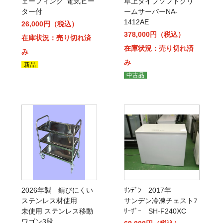
ェーフィングﾞ電気ヒー
卓上タイプソフトクリ
ター付
ームサーバーNA-
1412AE
26,000円（税込）
378,000円（税込）
在庫状況：売り切れ済
在庫状況：売り切れ済
み
み
新品
中古品
2026年製 錆びにくい
ｻﾝﾃﾞﾝ 2017年
ステンレス材使用
サンデン冷凍チェストﾌ
未使用 ステンレス移動
ﾘｰｻﾞｰ SH-F240XC
ワゴン3段