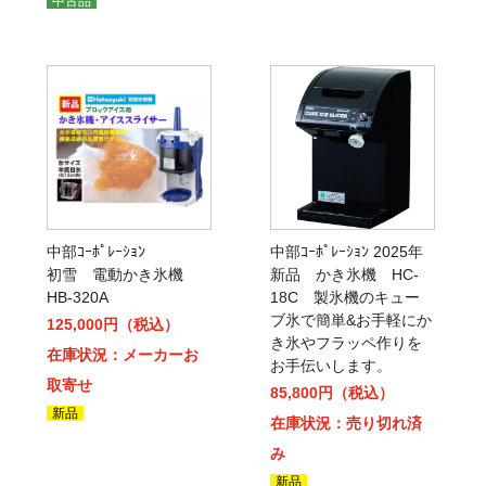
中古品
中部ｺｰﾎﾟﾚｰｼｮﾝ
中部ｺｰﾎﾟﾚｰｼｮﾝ 2025年
初雪 電動かき氷機
新品 かき氷機 HC-
HB-320A
18C 製氷機のキュー
ブ氷で簡単&お手軽にか
125,000円（税込）
き氷やフラッペ作りを
在庫状況：メーカーお
お手伝いします。
取寄せ
85,800円（税込）
新品
在庫状況：売り切れ済
み
新品