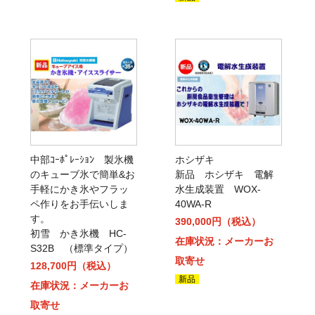
中部ｺｰﾎﾟﾚｰｼｮﾝ 製氷機
ホシザキ
のキューブ氷で簡単&お
新品 ホシザキ 電解
手軽にかき氷やフラッ
水生成装置 WOX-
ペ作りをお手伝いしま
40WA-R
す。
390,000円（税込）
初雪 かき氷機 HC-
在庫状況：メーカーお
S32B （標準タイプ）
取寄せ
128,700円（税込）
新品
在庫状況：メーカーお
取寄せ