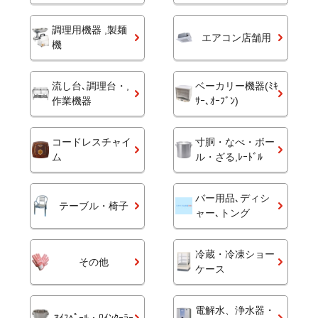
調理用機器 ,製麺
エアコン店舗用
機
流し台､調理台・,
ベーカリー機器(ﾐｷ
作業機器
ｻｰ､ｵｰﾌﾞﾝ)
コードレスチャイ
寸胴・なべ・ボー
ム
ル・ざる,ﾚｰﾄﾞﾙ
バー用品､ディシ
テーブル・椅子
ャー､トング
冷蔵・冷凍ショー
その他
ケース
電解水、浄水器・
ｱｲｽﾍﾟｰﾙ・ﾜｲﾝｸｰﾗｰ