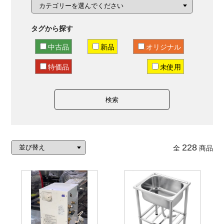
タグから探す
中古品
新品
オリジナル
特価品
未使用
検索
228
全
商品