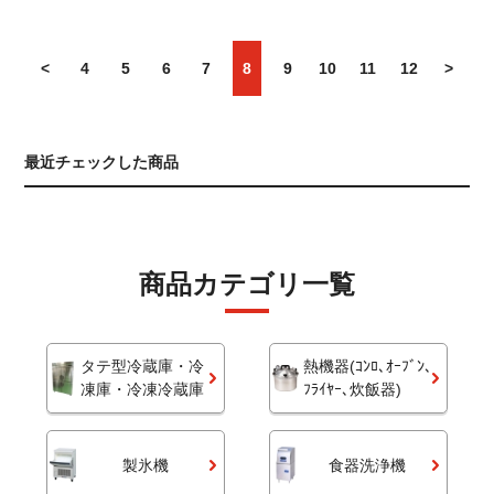
<
4
5
6
7
8
9
10
11
12
>
最近チェックした商品
商品カテゴリ一覧
タテ型冷蔵庫・冷
熱機器(ｺﾝﾛ､ｵｰﾌﾞﾝ､
凍庫・冷凍冷蔵庫
ﾌﾗｲﾔｰ､炊飯器)
製氷機
食器洗浄機