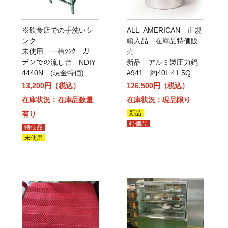
※飲食店での手洗いシ
ALLｰAMERICAN 正規
ンク
輸入品 在庫品特価販
未使用 一槽ｼﾝｸ ガー
売
デンでの流し台 NDIY-
新品 アルミ製圧力鍋
4440N (現金特価)
#941 約40L 41.5Q
13,200円（税込）
126,500円（税込）
在庫状況：在庫品数量
在庫状況：現品限り
新品
有り
特価品
特価品
未使用