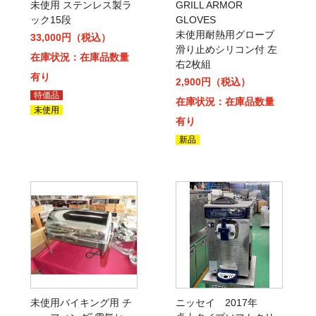
未使用 ステンレス製ラ
GRILL ARMOR
ック15段
GLOVES
未使用耐熱用グローブ
33,000円（税込）
滑り止めシリコン付 左
在庫状況：在庫品数量
右2枚組
有り
2,900円（税込）
特価品
在庫状況：在庫品数量
未使用
有り
新品
未使用バイキング用 チ
ニッセイ 2017年